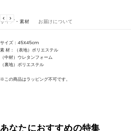
戻
次
サイズ・素材
お届けについて
る
へ
サイズ：45X45cm
素 材：（表地）ポリエステル
（中材）ウレタンフォーム
（裏地）ポリエステル
※この商品はラッピング不可です。
あなたにおすすめの特集