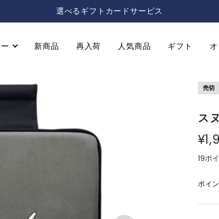
選べるギフトカードサービス
リー
新商品
再入荷
人気商品
ギフト
オ
売切
スヌ
¥1,
19ポ
ポイ