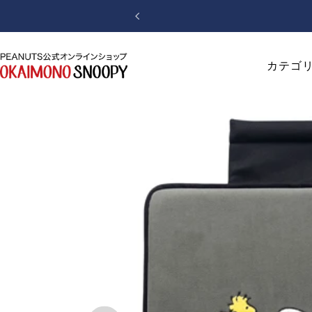
コ
戻
ン
る
テ
ン
お
カテゴ
ツ
か
へ
い
ス
も
キ
の
ッ
SNOOPY
プ