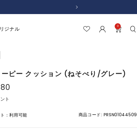
次
へ
0
リジナル
ーピー クッション (ねそべり/グレー)
980
イント
商品コード:
PRSN01044509
ント：利用可能