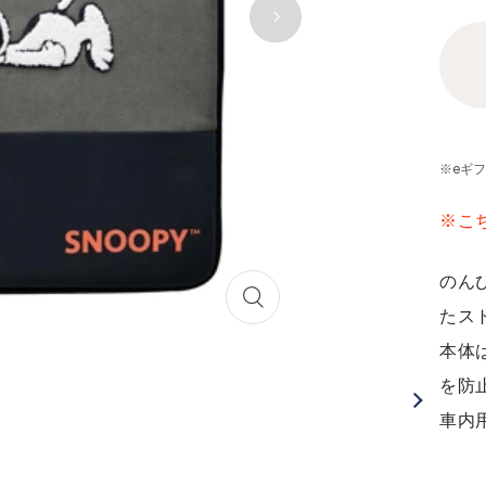
※eギ
※こ
のん
ズ
たス
ー
本体
ム
を防
イ
ン
車内