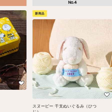
新商品
スヌーピー 干支ぬいぐるみ（ひつ
じ）