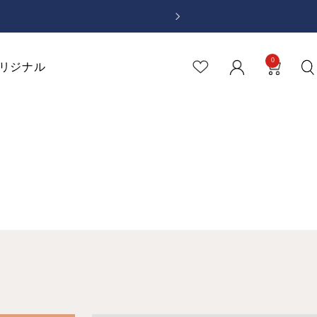
5年8月28日改定）
次
へ
0
リジナル