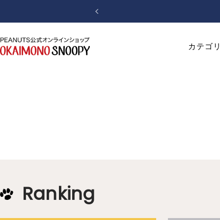
コ
【重要】「利用規約
戻
ン
る
テ
ン
お
カテゴ
ツ
か
へ
い
ス
も
キ
の
ッ
SNOOPY
プ
Ranking