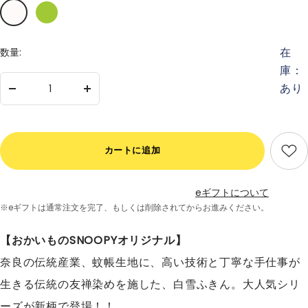
ミ
サ
ル
ワ
キ
ー
在
数量:
ー
グ
庫：
ホ
リ
あり
ワ
ー
数
数
イ
ン
量
量
ト
を
を
減
増
カートに追加
ら
や
す
す
eギフトについて
※eギフトは通常注文を完了、
もしくは削除されてからお進みください。
【おかいものSNOOPYオリジナル】
奈良の伝統産業、蚊帳生地に、高い技術と丁寧な手仕事が
生きる伝統の友禅染めを施した、白雪ふきん。大人気シリ
ーズが新柄で登場！！