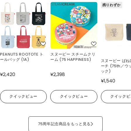
残りわずか
PEANUTS ROOTOTE ト
スヌーピー スチームクリ
ールバッグ (1A)
ーム (75 HAPPINESS)
スヌーピー ばね
ーチ (75th／
ック)
¥2,420
¥2,398
¥1,540
クイックビュー
クイックビュー
クイックビ
75周年記念商品をもっと見る