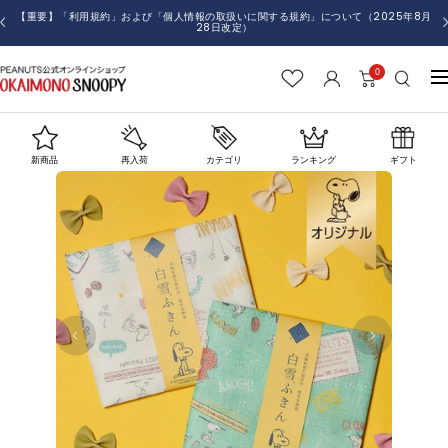
コ
【重要】「利用規約」および「個人情報の取扱いに関する規約」について（2025年8月
戻
28日改定）
ン
る
テ
0
お
ナ
ン
か
ビ
ツ
い
ゲ
へ
も
ー
ス
新商品
再入荷
カテゴリ
ランキング
ギフト
の
シ
キ
SNOOPY
ョ
ッ
ン
プ