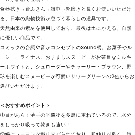
食器拭き→台ふきん→雑巾→靴磨きと長くお使いいただけ
る、日本の織物技術が息づく暮らしの道具です。
天然由来の素材を使用しており、最後は土にかえる、自然
に優しい商品です。
コミックの台詞や音がコンセプトのSound柄。お菓子やル
ーシー、ライナス、おすましスヌーピーがお茶目なミルキ
ーホワイトと、シュローダーやチャーリー・ブラウン、野
球を楽しむスヌーピーが可愛いサワーグリーンの2色からお
選びいただけます。
＜おすすめポイント＞
①目があらく薄手の平織物を多層に重ねているので、水分
をしっかり吸って乾きも速い！
②綿にレーヨンが織り交ぜられており、肌触りが良く、嫌