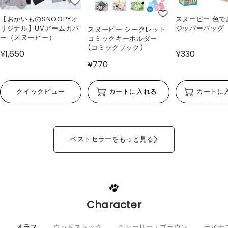
【おかいものSNOOPYオ
スヌーピー 色で
リジナル】UVアームカバ
ジッパーバッグ
スヌーピー シークレット
ー（スヌーピー）
コミックキーホルダー
(コミックブック)
¥1,650
¥330
¥770
クイックビュー
カートに入れる
カートに
ベストセラーをもっと見る
Character
オラフ
ウッドストック
チャーリー・ブラウン
ライナ