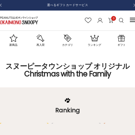
コ
【重要】「利用規約」および「個人情報の取扱いに関する規約」について（2025年8月
戻
28日改定）
ン
る
テ
0
お
ナ
ン
か
ビ
ツ
い
ゲ
へ
も
ー
ス
新商品
再入荷
カテゴリ
ランキング
ギフト
の
シ
キ
SNOOPY
ョ
ッ
スヌーピータウンショップ オリジナル
ン
プ
Christmas with the Family
Ranking