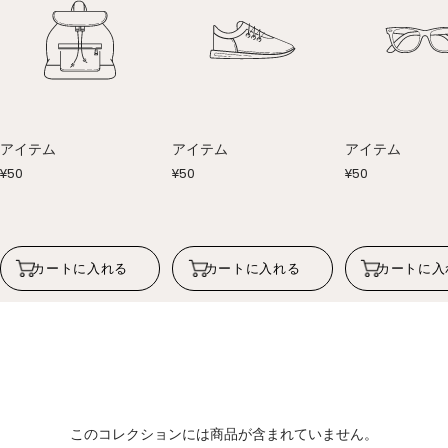
アイテム
アイテム
アイテム
セ
セ
セ
¥50
¥50
¥50
ー
ー
ー
ル
ル
ル
価
価
価
格
格
格
カートに入れる
カートに入れる
カートに入
このコレクションには商品が含まれていません。