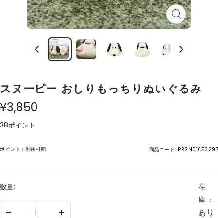
ズ
ー
ム
イ
ン
スヌーピー おしりもっちりぬいぐるみ
¥3,850
38ポイント
ポイント：利用可能
商品コード:
PRSN01053297
在
数量:
庫：
あり
数
数