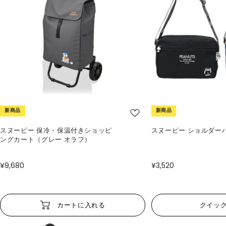
新商品
新商品
スヌーピー 保冷・保温付きショッピ
スヌーピー ショルダー
ングカート（グレー オラフ）
¥9,680
¥3,520
カートに入れる
クイッ
View more