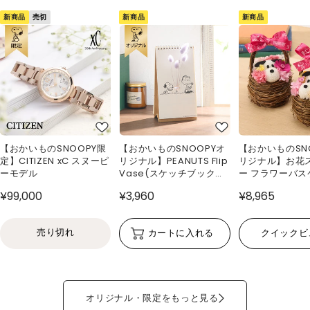
新商品
新商品
新商品
売切
【おかいものSNOOPY限
【おかいものSNOOPYオ
【おかいものSN
定】CITIZEN xC スヌーピ
リジナル】PEANUTS Flip
リジナル】お花
ーモデル
Vase(スケッチブック型
ー フラワーバス
花瓶)
¥99,000
¥3,960
¥8,965
売り切れ
カートに入れる
クイックビ
オリジナル・限定をもっと見る