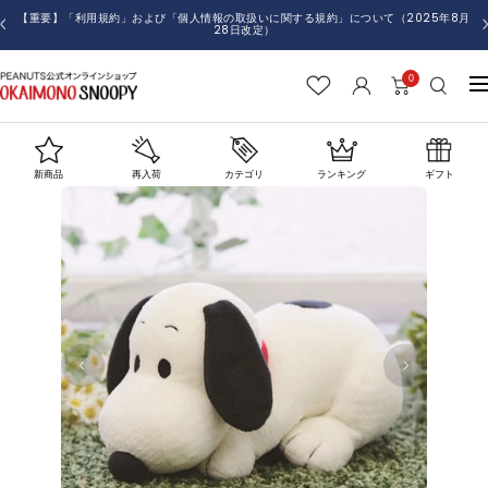
コ
戻
【重要】令和8年熊本地震の影響によるメールマガジン配信とお荷物のお届けについて
ン
る
テ
0
お
ナ
ン
か
ビ
ツ
い
ゲ
へ
も
ー
新商品
再入荷
カテゴリ
ランキング
ギフト
ス
の
シ
キ
SNOOPY
ョ
ッ
ン
プ