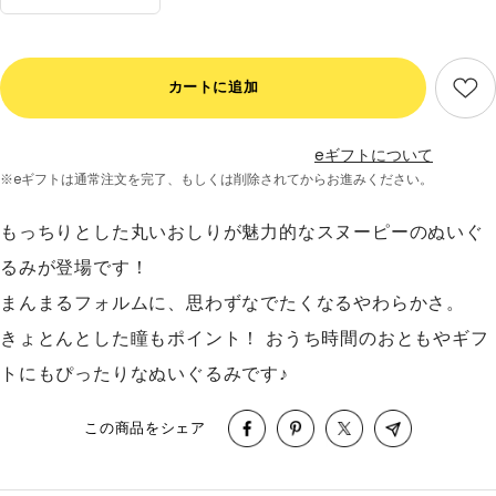
量
量
を
を
減
増
カートに追加
ら
や
す
す
eギフトについて
※eギフトは通常注文を完了、
もしくは削除されてからお進みください。
もっちりとした丸いおしりが魅力的なスヌーピーのぬいぐ
るみが登場です！
まんまるフォルムに、思わずなでたくなるやわらかさ。
きょとんとした瞳もポイント！ おうち時間のおともやギフ
トにもぴったりなぬいぐるみです♪
この商品をシェア