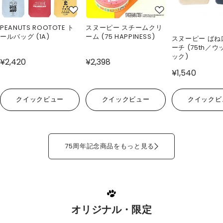
PEANUTS ROOTOTE ト
スヌーピー スチームクリ
ールバッグ (1A)
ーム (75 HAPPINESS)
スヌーピー ばね
ーチ (75th／
ック)
¥2,420
¥2,398
¥1,540
クイックビュー
クイックビュー
クイックビ
75周年記念商品をもっと見る
オリジナル・限定