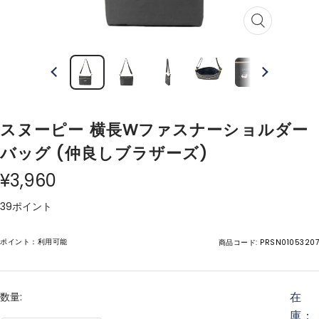
ズ
ー
ム
イ
ン
スヌーピー 横長Wファスナーショルダー
バッグ (仲良しブラザーズ)
¥3,960
39ポイント
ポイント：利用可能
商品コード:
PRSN01053207
在
数量:
庫：