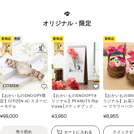
オリジナル・限定
新商品
新商品
新商品
売切
【おかいものSNOOPY限
【おかいものSNOOPYオ
【おかいものSN
定】CITIZEN xC スヌーピ
リジナル】PEANUTS Flip
リジナル】お花
ーモデル
Vase(スケッチブック型
ー フラワーバス
花瓶)
¥99,000
¥3,960
¥8,965
売り切れ
カートに入れる
クイックビ