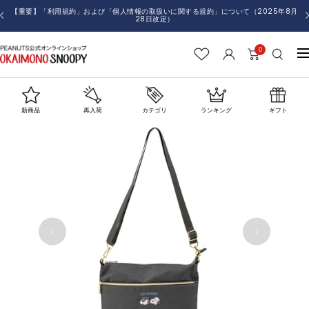
コ
【重要】「利用規約」および「個人情報の取扱いに関する規約」について（2025年8月
戻
28日改定）
ン
る
テ
0
お
ナ
ン
か
ビ
ツ
い
ゲ
へ
も
ー
ス
新商品
再入荷
カテゴリ
ランキング
ギフト
の
シ
キ
SNOOPY
ョ
ッ
ン
プ