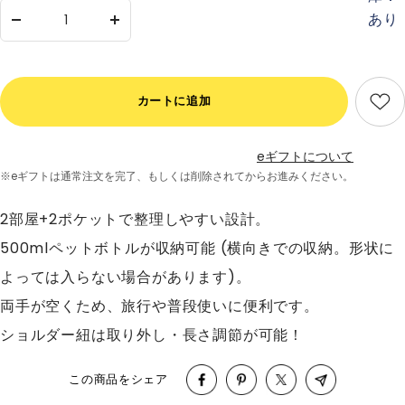
あり
数
数
量
量
を
を
減
増
カートに追加
ら
や
す
す
eギフトについて
※eギフトは通常注文を完了、
もしくは削除されてからお進みください。
2部屋+2ポケットで整理しやすい設計。
500mlペットボトルが収納可能 (横向きでの収納。形状に
よっては入らない場合があります)。
両手が空くため、旅行や普段使いに便利です。
ショルダー紐は取り外し・長さ調節が可能！
この商品をシェア