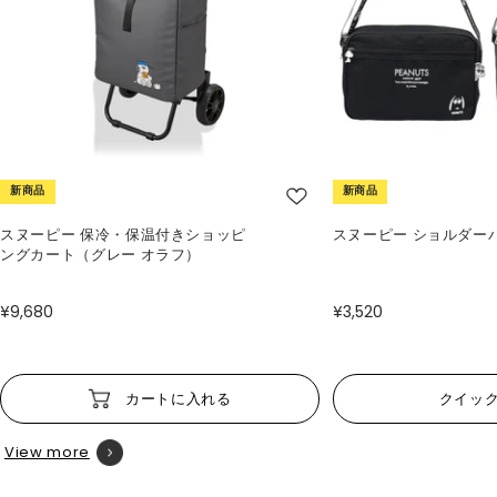
新商品
新商品
スヌーピー 保冷・保温付きショッピ
スヌーピー ショルダー
ングカート（グレー オラフ）
¥9,680
¥3,520
カートに入れる
クイッ
View more