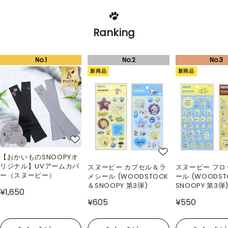
Ranking
新商品
新商品
【おかいものSNOOPYオ
リジナル】UVアームカバ
スヌーピー カプセル＆ラ
スヌーピー フロ
ー（スヌーピー）
メシール (WOODSTOCK
ール (WOODS
＆SNOOPY 第3弾)
SNOOPY 第3弾
¥1,650
¥605
¥550