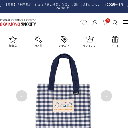
コ
【重要】「利用規約」および「個人情報の取扱いに関する規約」について（2025年8月
戻
28日改定）
ン
る
テ
0
お
ナ
ン
か
ビ
ツ
い
ゲ
へ
も
ー
ス
新商品
再入荷
カテゴリ
ランキング
ギフト
の
シ
キ
SNOOPY
ョ
ッ
ン
プ