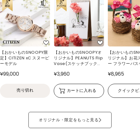
【おかいものSNOOPY限
【おかいものSNOOPYオ
【おかいものSN
定】CITIZEN xC スヌーピ
リジナル】PEANUTS Flip
リジナル】お花
ーモデル
Vase(スケッチブック型
ー フラワーバス
花瓶)
¥99,000
¥3,960
¥8,965
売り切れ
カートに入れる
クイックビ
オリジナル・限定をもっと見る