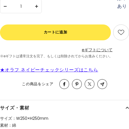
あり
数
数
量
量
を
を
減
増
カートに追加
ら
や
す
す
eギフトについて
※eギフトは通常注文を完了、
もしくは削除されてからお進みください。
★オラフ ネイビーチェックシリーズはこちら
この商品をシェア
サイズ・素材
サイズ：W250×H250mm
素材：綿