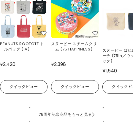
PEANUTS ROOTOTE ト
スヌーピー スチームクリ
ールバッグ (1A)
ーム (75 HAPPINESS)
スヌーピー ばね
ーチ (75th／
ック)
¥2,420
¥2,398
¥1,540
クイックビュー
クイックビュー
クイックビ
75周年記念商品をもっと見る