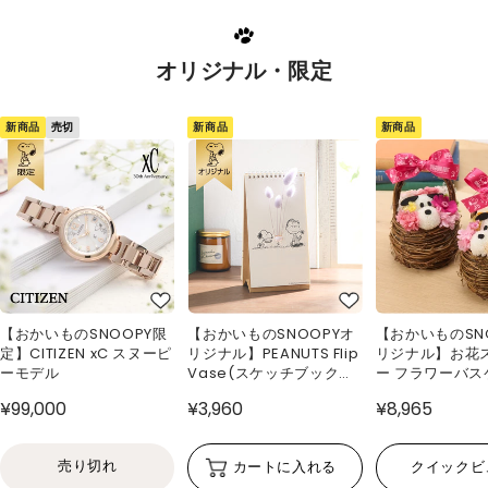
オリジナル・限定
新商品
新商品
新商品
売切
【おかいものSNOOPY限
【おかいものSNOOPYオ
【おかいものSN
定】CITIZEN xC スヌーピ
リジナル】PEANUTS Flip
リジナル】お花
ーモデル
Vase(スケッチブック型
ー フラワーバス
花瓶)
¥99,000
¥3,960
¥8,965
売り切れ
カートに入れる
クイックビ