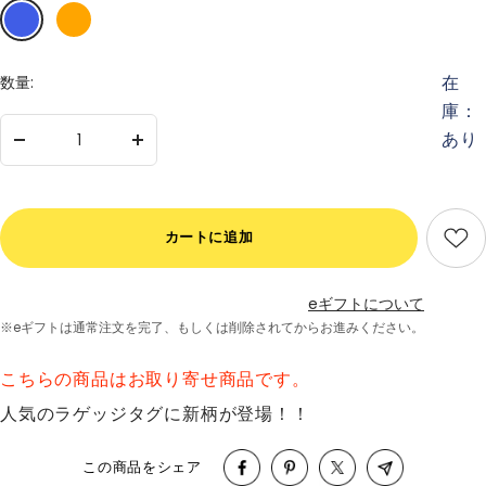
ブ
オ
ル
レ
ー
ン
在
数量:
ジ
庫：
あり
数
数
量
量
を
を
減
増
カートに追加
ら
や
す
す
eギフトについて
※eギフトは通常注文を完了、
もしくは削除されてからお進みください。
こちらの商品はお取り寄せ商品です。
人気のラゲッジタグに新柄が登場！！
この商品をシェア