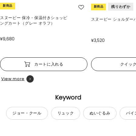
新商品
残りわずか
新商品
スヌーピー 保冷・保温付きショッピ
スヌーピー ショルダー
ングカート（グレー オラフ）
¥9,680
¥3,520
カートに入れる
クイッ
View more
Keyword
ジョー・クール
リュック
ぬいぐるみ
パイ