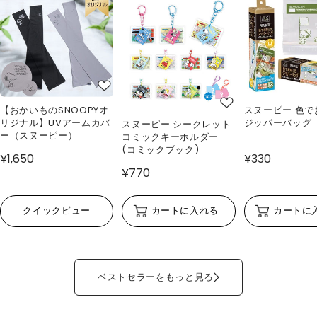
【おかいものSNOOPYオ
スヌーピー 色で
リジナル】UVアームカバ
ジッパーバッグ
スヌーピー シークレット
ー（スヌーピー）
コミックキーホルダー
(コミックブック)
¥1,650
¥330
¥770
クイックビュー
カートに入れる
カートに
ベストセラーをもっと見る