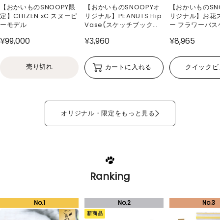
【おかいものSNOOPY限
【おかいものSNOOPYオ
【おかいものSN
定】CITIZEN xC スヌーピ
リジナル】PEANUTS Flip
リジナル】お花
ーモデル
Vase(スケッチブック型
ー フラワーバス
花瓶)
¥99,000
¥3,960
¥8,965
売り切れ
カートに入れる
クイックビ
オリジナル・限定をもっと見る
Ranking
新商品