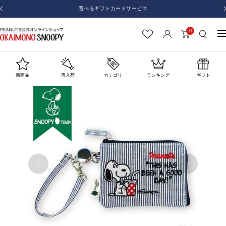
コ
選べるギフトカードサービス
戻
ン
る
テ
0
お
ナ
ン
か
ビ
ツ
い
ゲ
へ
も
ー
新商品
再入荷
カテゴリ
ランキング
ギフト
ス
の
シ
キ
SNOOPY
ョ
ッ
ン
プ