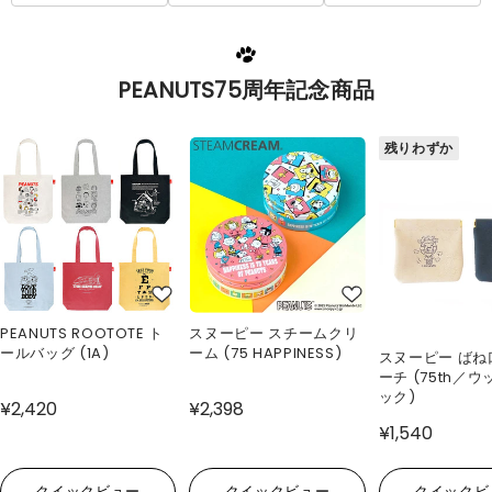
PEANUTS75周年記念商品
残りわずか
PEANUTS ROOTOTE ト
スヌーピー スチームクリ
ールバッグ (1A)
ーム (75 HAPPINESS)
スヌーピー ばね
ーチ (75th／
ック)
¥2,420
¥2,398
¥1,540
クイックビュー
クイックビュー
クイックビ