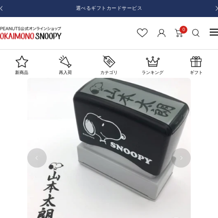
コ
選べるギフトカードサービス
戻
ン
る
テ
0
お
ナ
ン
か
ビ
ツ
い
ゲ
へ
も
ー
新商品
再入荷
カテゴリ
ランキング
ギフト
ス
の
シ
キ
SNOOPY
ョ
ッ
ン
プ