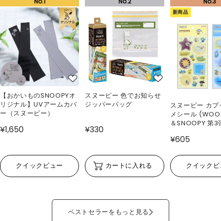
新商品
【おかいものSNOOPYオ
スヌーピー 色でお知らせ
リジナル】UVアームカバ
ジッパーバッグ
スヌーピー カプ
ー（スヌーピー）
メシール (WOO
＆SNOOPY 第3
¥1,650
¥330
¥605
クイックビュー
カートに入れる
クイックビ
ベストセラーをもっと見る