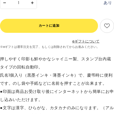
あり
数
数
量
量
を
を
減
増
カートに追加
ら
や
す
す
eギフトについて
※eギフトは通常注文を完了、
もしくは削除されてからお進みください。
押しやすく印影も鮮やかなシャイニー製、スタンプ台内蔵
タイプの回転自動印。
氏名1個入り（黒墨インキ・薄墨インキ）で、慶弔時に便利
です。のし袋や手紙などに名前を押すことが出来ます。
●印面は商品お受け取り後にインターネットから簡単にお申
し込みいただけます。
●文字は漢字、ひらがな、カタカナのみになります。（アル