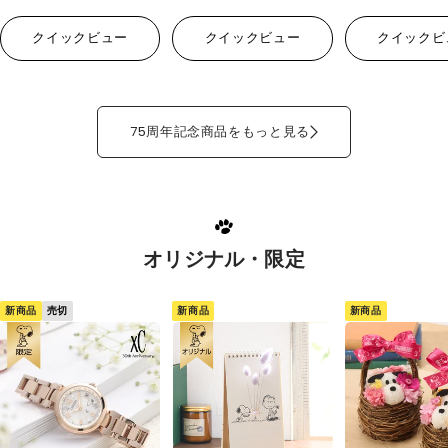
クイックビュー
クイックビュー
クイックビ
75周年記念商品をもっと見る
オリジナル・限定
新商品
新商品
新商品
売切