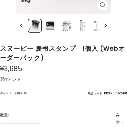
ズ
ー
ム
イ
ン
スヌーピー 慶弔スタンプ 1個入 (Webオ
ーダーパック)
¥3,685
36ポイント
ポイント：利用可能
商品コード:
PRSN01052481
在
数量:
庫：