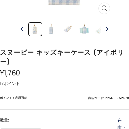
ズ
ー
ム
イ
ン
スヌーピー キッズキーケース (アイボリ
ー)
¥1,760
17ポイント
ポイント：利用可能
商品コード:
PRSN01052070
在
数量:
庫：