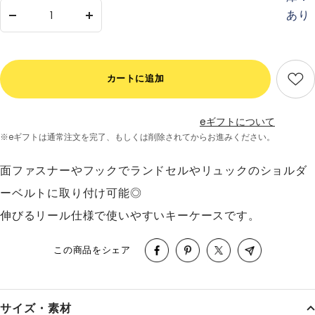
あり
数
数
量
量
を
を
減
増
カートに追加
ら
や
す
す
eギフトについて
※eギフトは通常注文を完了、
もしくは削除されてからお進みください。
面ファスナーやフックで
ランドセルやリュックのショルダ
ーベルトに取り付け可能◎
伸びるリール仕様で使いやすいキーケースです。
この商品をシェア
サイズ・素材