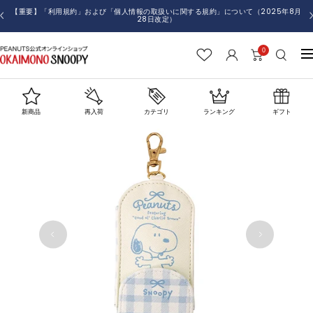
コ
【重要】「利用規約」および「個人情報の取扱いに関する規約」について（2025年8月
戻
28日改定）
ン
る
テ
0
お
ナ
ン
か
ビ
ツ
い
ゲ
へ
も
ー
ス
新商品
再入荷
カテゴリ
ランキング
ギフト
の
シ
キ
SNOOPY
ョ
ッ
ン
プ