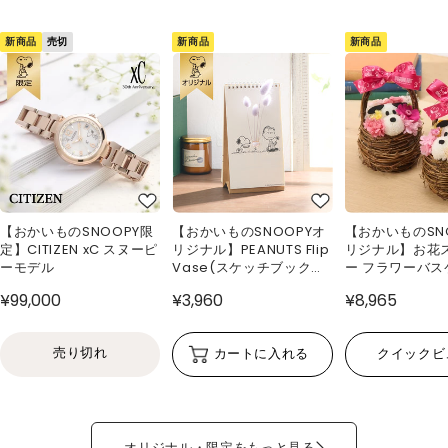
新商品
新商品
新商品
売切
【おかいものSNOOPY限
【おかいものSNOOPYオ
【おかいものSN
定】CITIZEN xC スヌーピ
リジナル】PEANUTS Flip
リジナル】お花
ーモデル
Vase(スケッチブック型
ー フラワーバス
花瓶)
¥99,000
¥3,960
¥8,965
売り切れ
カートに入れる
クイックビ
オリジナル・限定をもっと見る