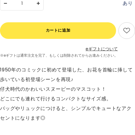
あり
数
数
量
量
を
を
減
増
カートに追加
ら
や
す
す
eギフトについて
※eギフトは通常注文を完了、
もしくは削除されてからお進みください。
1950年のコミックに初めて登場した、お花を首輪に挿して
歩いている初登場シーンを再現♪
仔犬時代のかわいいスヌーピーのマスコット！
どこにでも連れて行けるコンパクトなサイズ感。
バッグやリュックにつけると、シンプルでキュートなアク
セントになります◎