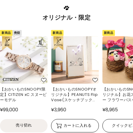
オリジナル・限定
新商品
新商品
新商品
売切
【おかいものSNOOPY限
【おかいものSNOOPYオ
【おかいものSN
定】CITIZEN xC スヌーピ
リジナル】PEANUTS Flip
リジナル】お花
ーモデル
Vase(スケッチブック型
ー フラワーバス
花瓶)
¥99,000
¥3,960
¥8,965
売り切れ
カートに入れる
クイックビ