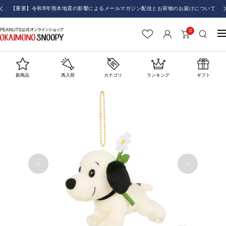
コ
【重要】令和8年熊本地震の影響によるメールマガジン配信とお荷物のお届けについて
戻
ン
る
テ
0
お
ナ
ン
か
ビ
ツ
い
ゲ
へ
も
ー
新商品
再入荷
カテゴリ
ランキング
ギフト
ス
の
シ
キ
SNOOPY
ョ
ッ
ン
プ