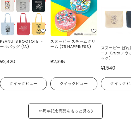
PEANUTS ROOTOTE ト
スヌーピー スチームクリ
ールバッグ (1A)
ーム (75 HAPPINESS)
スヌーピー ばね
ーチ (75th／
ック)
¥2,420
¥2,398
¥1,540
クイックビュー
クイックビュー
クイックビ
75周年記念商品をもっと見る