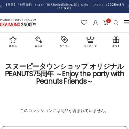
コ
【重要】令和8年熊本地震の影響によるメールマガジン配信とお荷物のお届けについて
戻
ン
る
テ
0
お
ナ
ン
か
ビ
ツ
い
ゲ
へ
も
ー
新商品
再入荷
カテゴリ
ランキング
ギフト
ス
の
シ
キ
SNOOPY
ョ
ッ
スヌーピータウンショップ オリジナル
ン
プ
PEANUTS75周年 ～Enjoy the party with
Peanuts Friends～
このコレクションには商品が含まれていません。