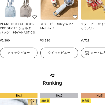
PEANUTS × OUTDOOR
スヌーピー Silky Wind
スヌーピー サイ
PRODUCTS ショルダー
Mobile 4
ャラメル
バッグ (GYMNASTICS)
¥5,390
¥3,980
¥1,728
クイックビュー
クイックビュー
カートに
Ranking
新商品
新商品