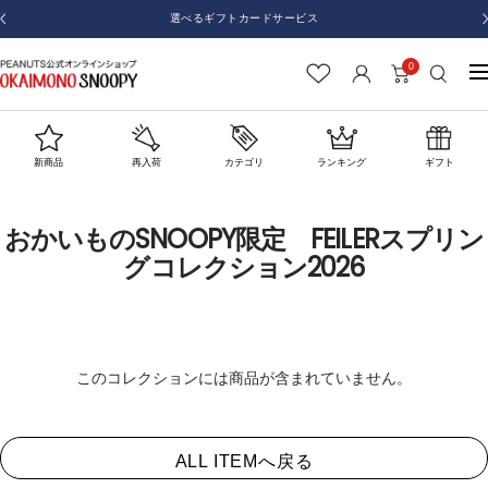
コ
選べるギフトカードサービス
戻
ン
る
テ
0
お
ナ
ン
か
ビ
ツ
い
ゲ
へ
も
ー
新商品
再入荷
カテゴリ
ランキング
ギフト
ス
の
シ
キ
SNOOPY
ョ
ッ
おかいものSNOOPY限定 FEILERスプリン
ン
プ
グコレクション2026
このコレクションには商品が含まれていません。
ALL ITEMへ戻る