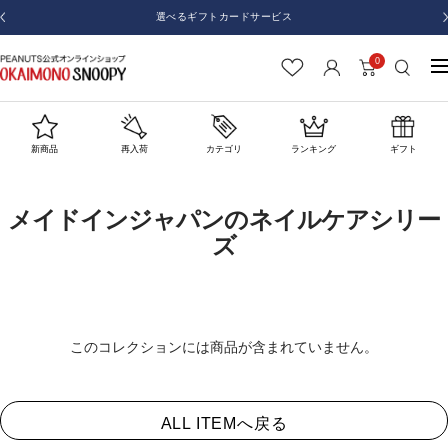
コ
【重要】「利用規約」および「個人情報の取扱いに関する規約」について（2025年8月
戻
ン
28日改定）
る
テ
0
お
ナ
ン
か
ビ
ツ
い
ゲ
へ
も
ー
ス
新商品
再入荷
カテゴリ
ランキング
ギフト
の
シ
キ
SNOOPY
ョ
ッ
メイドインジャパンのネイルケアシリー
ン
プ
ズ
このコレクションには商品が含まれていません。
ALL ITEMへ戻る