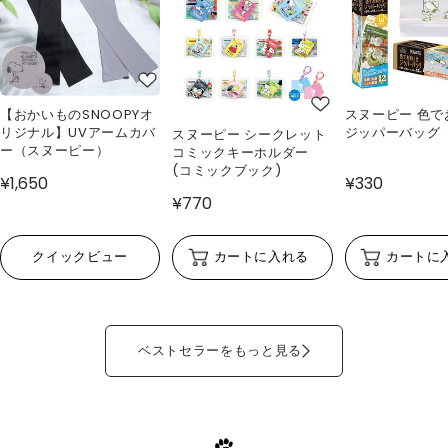
【おかいものSNOOPYオ
スヌーピー 色で
リジナル】UVアームカバ
ジッパーバッグ
スヌーピー シークレット
ー（スヌーピー）
コミックキーホルダー
(コミックブック)
¥1,650
¥330
¥770
クイックビュー
カートに入れる
カートに
ベストセラーをもっと見る