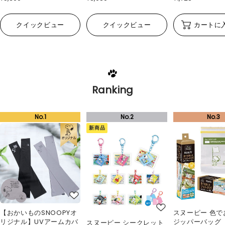
クイックビュー
クイックビュー
カートに
Ranking
新商品
【おかいものSNOOPYオ
スヌーピー 色で
リジナル】UVアームカバ
ジッパーバッグ
スヌーピー シークレット