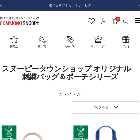
コ
選べるギフトカードサービス
戻
ン
る
テ
0
お
ナ
ン
か
ビ
ツ
い
ゲ
へ
も
ー
新商品
再入荷
カテゴリ
ランキング
ギフト
ス
の
シ
キ
SNOOPY
ョ
ッ
スヌーピータウンショップ オリジナル
ン
プ
刺繍バッグ＆ポーチシリーズ
4 アイテム
並び替え