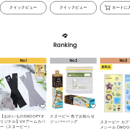
クイックビュー
クイックビュー
カートに
Ranking
新商品
【おかいものSNOOPYオ
スヌーピー 色でお知らせ
リジナル】UVアームカバ
ジッパーバッグ
スヌーピー カプ
ー（スヌーピー）
メシール (WOO