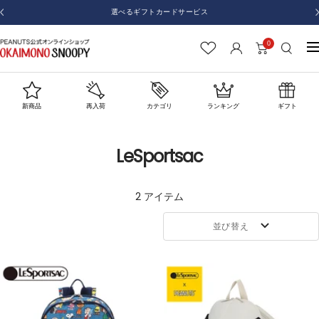
コ
選べるギフトカードサービス
戻
ン
る
テ
0
お
ナ
ン
か
ビ
ツ
い
ゲ
へ
も
ー
新商品
再入荷
カテゴリ
ランキング
ギフト
ス
の
シ
キ
SNOOPY
ョ
ッ
LeSportsac
ン
プ
2 アイテム
並び替え