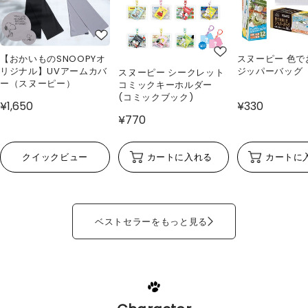
【おかいものSNOOPYオ
スヌーピー 色で
リジナル】UVアームカバ
ジッパーバッグ
スヌーピー シークレット
ー（スヌーピー）
コミックキーホルダー
(コミックブック)
¥1,650
¥330
¥770
クイックビュー
カートに入れる
カートに
ベストセラーをもっと見る