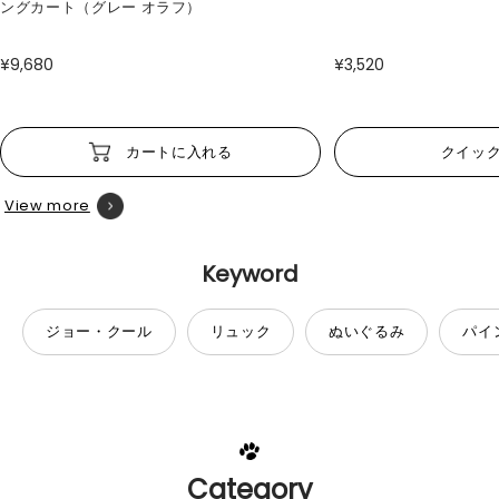
ングカート（グレー オラフ）
¥9,680
¥3,520
カートに入れる
クイッ
View more
Keyword
ジョー・クール
リュック
ぬいぐるみ
パイ
Category