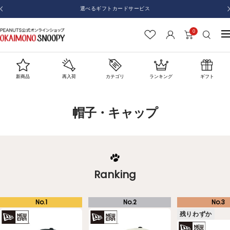
コ
選べるギフトカードサービス
戻
ン
る
テ
0
お
ナ
ン
か
ビ
ツ
い
ゲ
へ
も
ー
新商品
再入荷
カテゴリ
ランキング
ギフト
ス
の
シ
キ
SNOOPY
ョ
ッ
帽子・キャップ
ン
プ
Ranking
残りわずか