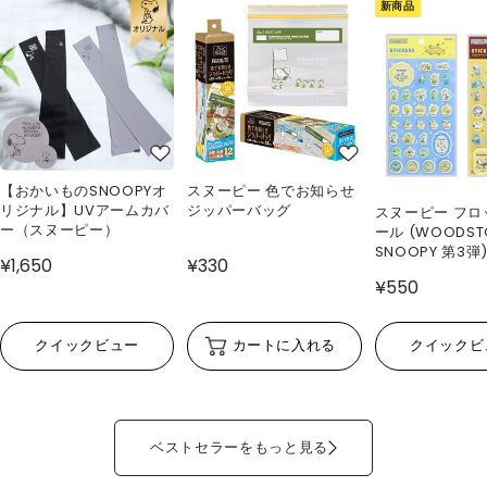
新商品
【おかいものSNOOPYオ
スヌーピー 色でお知らせ
リジナル】UVアームカバ
ジッパーバッグ
スヌーピー フロ
ー（スヌーピー）
ール (WOODS
SNOOPY 第3弾
¥1,650
¥330
¥550
クイックビュー
カートに入れる
クイックビ
ベストセラーをもっと見る