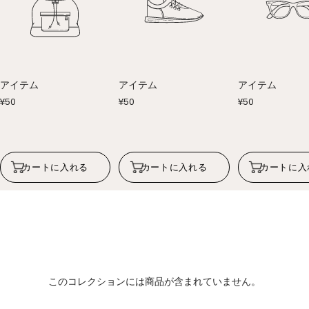
アイテム
アイテム
アイテム
セ
セ
セ
¥50
¥50
¥50
ー
ー
ー
ル
ル
ル
価
価
価
格
格
格
カートに入れる
カートに入れる
カートに入
このコレクションには商品が含まれていません。