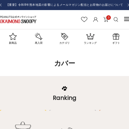
コ
【重要】令和8年熊本地震の影響によるメールマガジン配信とお荷物のお届けについて
戻
ン
る
テ
0
お
ナ
ン
か
ビ
ツ
い
ゲ
へ
も
ー
新商品
再入荷
カテゴリ
ランキング
ギフト
ス
の
シ
キ
SNOOPY
ョ
ッ
カバー
ン
プ
Ranking