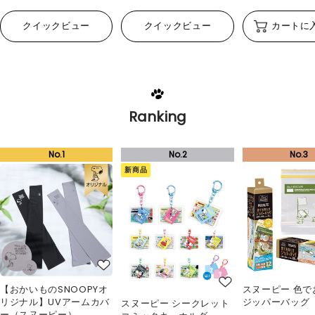
クイックビュー
クイックビュー
カートに
Ranking
新商品
【おかいものSNOOPYオ
スヌーピー 色で
リジナル】UVアームカバ
ジッパーバッグ
スヌーピー シークレット
ー（スヌーピー）