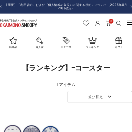
コ
【重要】「利用規約」および「個人情報の取扱いに関する規約」について（2025年8月
戻
28日改定）
ン
る
テ
0
お
ナ
ン
か
ビ
ツ
い
ゲ
へ
も
ー
ス
新商品
再入荷
カテゴリ
ランキング
ギフト
の
シ
キ
SNOOPY
ョ
ッ
【ランキング】-コースター
ン
プ
1 アイテム
並び替え