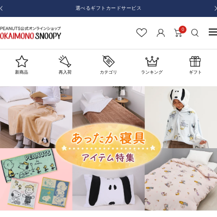
コ
選べるギフトカードサービス
戻
ン
る
テ
0
お
ナ
ン
か
ビ
ツ
い
ゲ
へ
も
ー
新商品
再入荷
カテゴリ
ランキング
ギフト
ス
の
シ
キ
SNOOPY
ョ
ッ
ン
プ