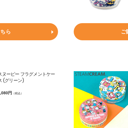
ご
こちら
スヌーピー フラグメントケー
ス (グリーン)
,080円
（税込）