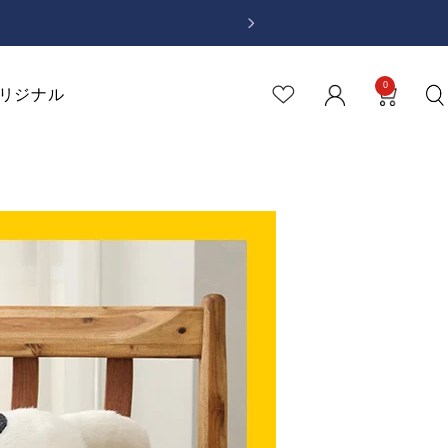
次
へ
0
リジナル