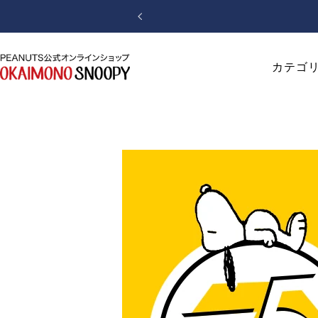
コ
戻
ン
る
テ
ン
お
カテゴ
ツ
か
へ
い
ス
も
キ
の
ッ
SNOOPY
プ