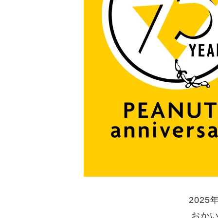
202
おかい