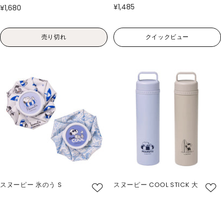
¥1,485
¥1,680
売り切れ
クイックビュー
スヌーピー 氷のう S
スヌーピー COOL STICK 大