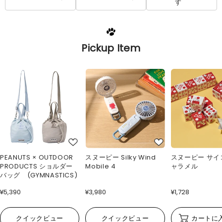
す
Pickup Item
PEANUTS × OUTDOOR
スヌーピー Silky Wind
スヌーピー サイ
PRODUCTS ショルダー
Mobile 4
ャラメル
バッグ (GYMNASTICS)
¥5,390
¥3,980
¥1,728
クイックビュー
クイックビュー
カートに