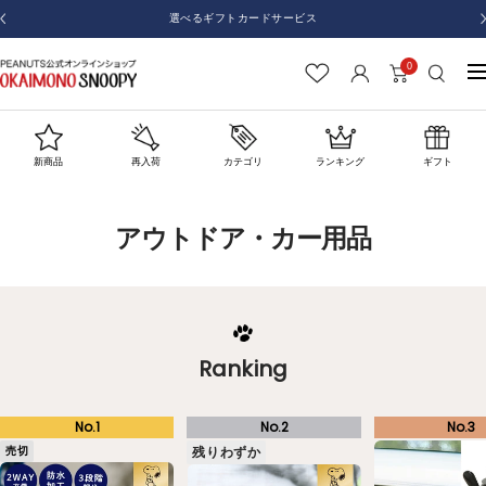
コ
選べるギフトカードサービス
戻
ン
る
テ
0
お
ナ
ン
か
ビ
ツ
い
ゲ
へ
も
ー
新商品
再入荷
カテゴリ
ランキング
ギフト
ス
の
シ
キ
SNOOPY
ョ
ッ
アウトドア・カー用品
ン
プ
Ranking
残りわずか
売切