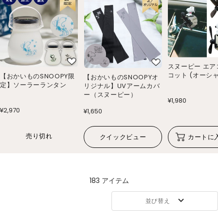
スヌーピー エア
コット (オーシャ
【おかいものSNOOPY限
【おかいものSNOOPYオ
定】ソーラーランタン
リジナル】UVアームカバ
ー（スヌーピー）
¥1,980
¥2,970
¥1,650
売り切れ
クイックビュー
カートに
183 アイテム
並び替え