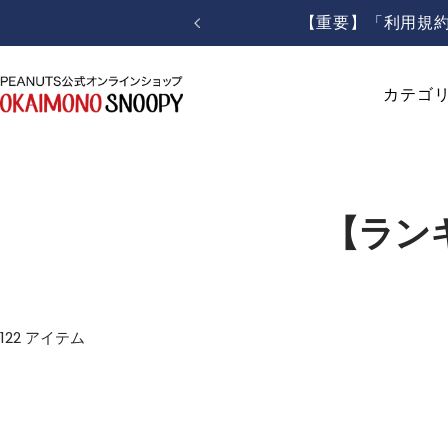
コ
【重要】「利用規約
戻
ン
る
テ
ン
お
カテゴ
ツ
か
へ
い
ス
も
キ
の
ッ
SNOOPY
【ラン
プ
122 アイテム