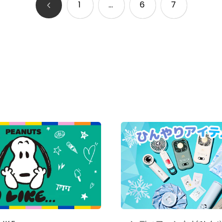
1
…
6
7